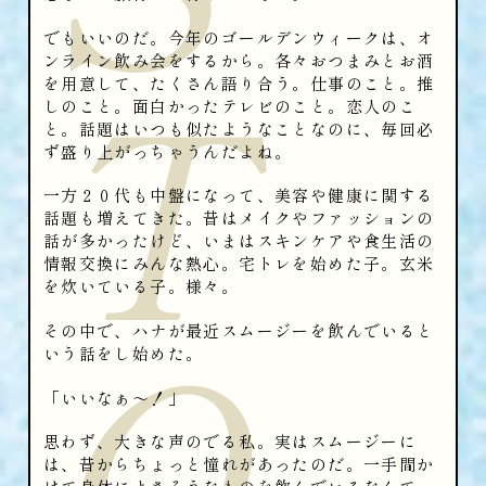
でもいいのだ。今年のゴールデンウィークは、オ
T
ンライン飲み会をするから。各々おつまみとお酒
を用意して、たくさん語り合う。仕事のこと。推
しのこと。面白かったテレビのこと。恋人のこ
と。話題はいつも似たようなことなのに、毎回必
ず盛り上がっちゃうんだよね。
一方２０代も中盤になって、美容や健康に関する
話題も増えてきた。昔はメイクやファッションの
話が多かったけど、いまはスキンケアや食生活の
情報交換にみんな熱心。宅トレを始めた子。玄米
を炊いている子。様々。
O
その中で、ハナが最近スムージーを飲んでいると
いう話をし始めた。
「いいなぁ〜！」
思わず、大きな声のでる私。実はスムージーに
は、昔からちょっと憧れがあったのだ。一手間か