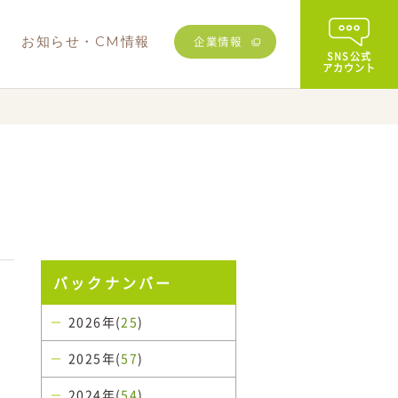
む
お知らせ・CM情報
企業情報
SNS公式
アカウント
その他
業務用商品
バックナンバー
2026年(
25
)
2025年(
57
)
2024年(
54
)