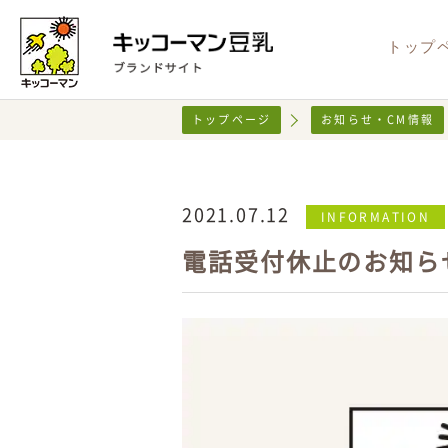
トップ
トップページ
お知らせ・CM情報
2021.07.12
INFORMATION
新商品
豆乳（無調整）
NEW
健康・安心
キャンペーン情報
レシピ検索
お知らせ
CM情
サステ
X
おうちで
Instag
電話受付休止のお知ら