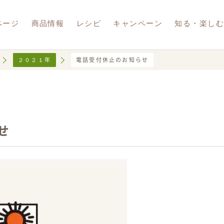
ページ
商品情報
レシピ
キャンペーン
知る・楽し
２０２１年
電話受付休止のお知らせ
調製豆乳
豆乳飲料
豆乳おからパウダー
報
ナブル
夏豆乳
ram
LINE
せ