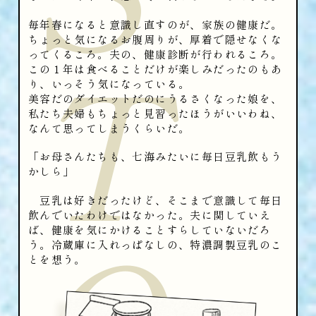
毎年春になると意識し直すのが、家族の健康だ。
T
ちょっと気になるお腹周りが、厚着で隠せなくな
ってくるころ。夫の、健康診断が行われるころ。
この１年は食べることだけが楽しみだったのもあ
り、いっそう気になっている。
美容だのダイエットだのにうるさくなった娘を、
私たち夫婦もちょっと見習ったほうがいいわね、
なんて思ってしまうくらいだ。
「お母さんたちも、七海みたいに毎日豆乳飲もう
かしら」
豆乳は好きだったけど、そこまで意識して毎日
O
飲んでいたわけではなかった。夫に関していえ
ば、健康を気にかけることすらしていないだろ
う。冷蔵庫に入れっぱなしの、特濃調製豆乳のこ
とを想う。