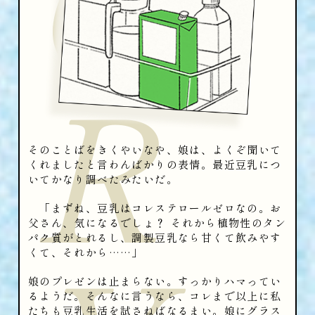
R
そのことばをきくやいなや、娘は、よくぞ聞いて
くれましたと言わんばかりの表情。最近豆乳につ
いてかなり調べたみたいだ。
「まずね、豆乳はコレステロールゼロなの。お
父さん、気になるでしょ？ それから植物性のタン
パク質がとれるし、調製豆乳なら甘くて飲みやす
くて、それから……」
娘のプレゼンは止まらない。すっかりハマってい
るようだ。そんなに言うなら、コレまで以上に私
たちも豆乳生活を試さねばなるまい。娘にグラス