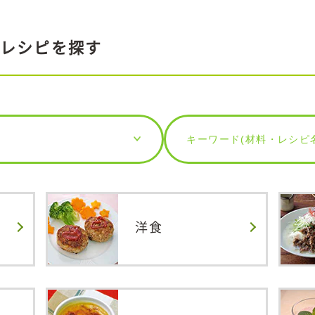
レシピを探す
洋食