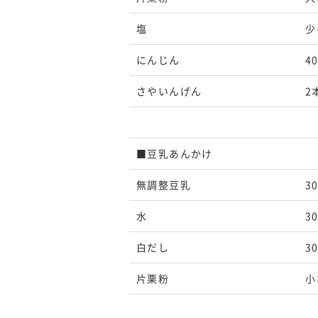
塩
少
にんじん
4
さやいんげん
2
■豆乳あんかけ
無調整豆乳
3
水
3
白だし
3
片栗粉
小