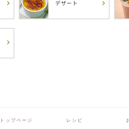
デザート
トップページ
レシピ