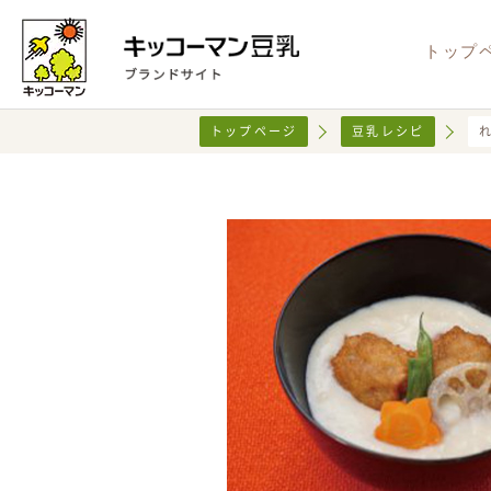
トップ
トップページ
豆乳レシピ
新商品
豆乳（無調整）
NEW
健康・安心
キャンペーン情報
レシピ検索
お知らせ
CM情
サステ
X
おうちで
Instag