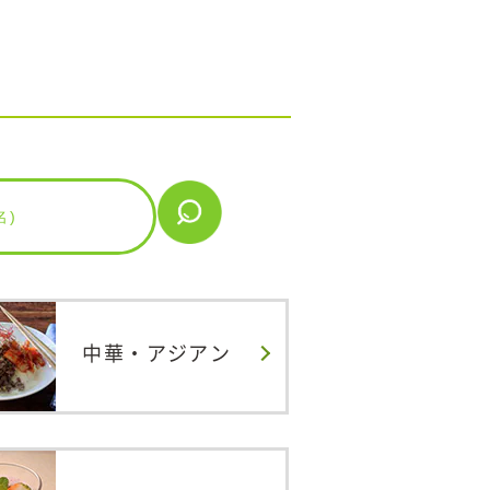
中華・
アジアン