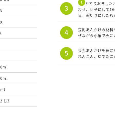
とすりおろした
わせ、団子にして1
々
る。輪切りにしたれ
0g
豆乳あんかけの材料
本
ぜながら小鍋で火に
豆乳あんかけを器に
れんこん、ゆでたに
00ml
00ml
0ml
さじ2