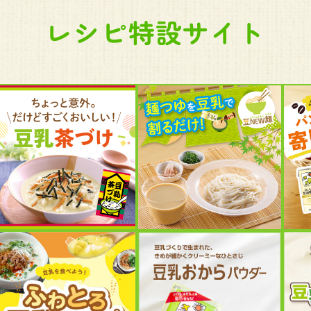
レシピ特設サイト