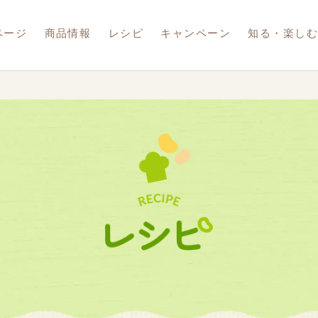
ページ
商品情報
レシピ
キャンペーン
知る・楽し
調製豆乳
豆乳飲料
豆乳おからパウダー
報
ナブル
夏豆乳
ram
LINE