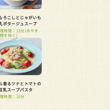
もろこしとじゃがいも
乳ポタージュスープ
理時間：15分(冷やす
間を除く)
ル香るツナとトマトの
豆乳スープパスタ
理時間：10分