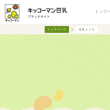
トップ
トップページ
豆乳レシピ
新商品
豆乳（無調整）
NEW
健康・安心
キャンペーン情報
レシピ検索
お知らせ
CM情
サステ
X
おうちで
Instag