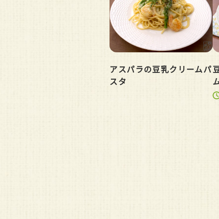
アスパラの豆乳クリームパ
スタ