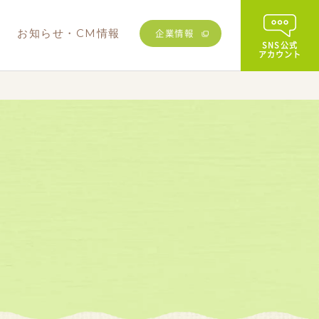
む
お知らせ・CM情報
企業情報
SNS公式
アカウント
その他
業務用商品