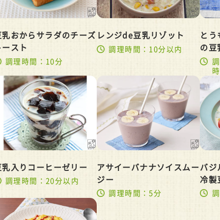
豆乳おからサラダのチーズ
レンジde豆乳リゾット
とう
トースト
の豆
調理時間：10分以内
調理時間：10分
調
時
豆乳入りコーヒーゼリー
アサイーバナナソイスムー
バジ
ジー
冷製
調理時間：20分以内
調理時間：5分
調