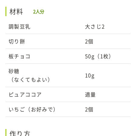
材料
2人分
調製豆乳
大さじ2
切り餅
2個
板チョコ
50g（1枚）
砂糖
10g
（なくてもよい）
ピュアココア
適量
いちご（お好みで）
2個
作り方