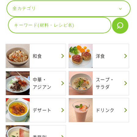
和食
洋食
中華・
スープ・
アジアン
サラダ
デザート
ドリンク