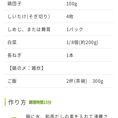
鶏団子
100g
しいたけ(そぎ切り）
4枚
しめじ、または舞茸
1パック
白菜
1/8個(約200g)
長ねぎ
1本
【鍋の〆：雑炊】
ご飯
2杯(茶碗) 300g
作り方
調理時間15分
鍋に水、和風だしの素を入れて沸騰さ