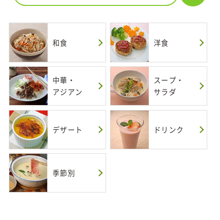
和食
洋食
中華・
スープ・
アジアン
サラダ
デザート
ドリンク
季節別