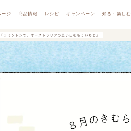
ページ
商品情報
レシピ
キャンペーン
知る・楽し
『ラミントンで、オーストラリアの思い出をもういちど』
調製豆乳
豆乳飲料
豆乳おからパウダー
報
ナブル
夏豆乳
ram
LINE