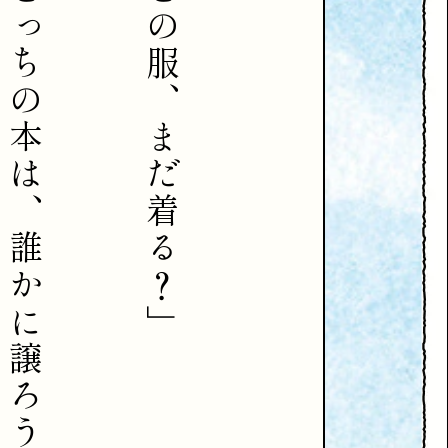
っ
の
ち
服
の
、
本
ま
は
だ
、
着
誰
る
か
？
」
に
譲
ろ
う