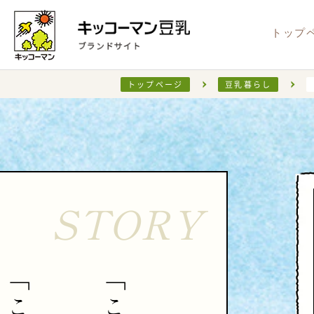
トップ
トップページ
豆乳暮らし
新商品
豆乳（無調整）
NEW
健康・安心
キャンペーン情報
レシピ検索
お知らせ
CM情
サステ
X
おうちで
Instag
STORY
「
「
こ
こ