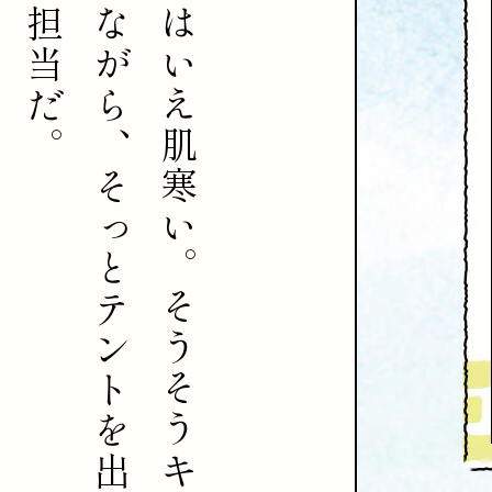
は
担
な
い
当
が
え
だ
ら
肌
。
、
寒
そ
い
っ
。
と
そ
テ
う
ン
そ
ト
う
を
キ
出