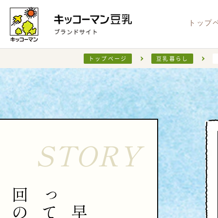
トップ
トップページ
豆乳暮らし
新商品
豆乳（無調整）
NEW
健康・安心
キャンペーン情報
レシピ検索
お知らせ
CM情
サステ
X
おうちで
Instag
STORY
回
っ
の
て
早