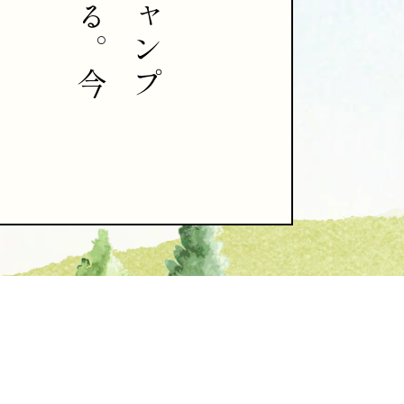
ャ
る
ン
。
プ
今