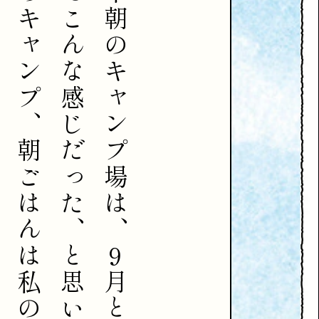
キ
こ
朝
ャ
ん
の
ン
な
キ
プ
感
ャ
、
じ
ン
朝
だ
プ
ご
っ
場
は
た
は
ん
、
、
は
と
9
月
私
思
と
の
い