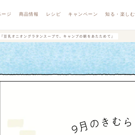
ページ
商品情報
レシピ
キャンペーン
知る・楽し
『豆乳オニオングラタンスープで、キャンプの朝をあたためて』
調製豆乳
豆乳飲料
豆乳おからパウダー
報
ナブル
夏豆乳
ram
LINE