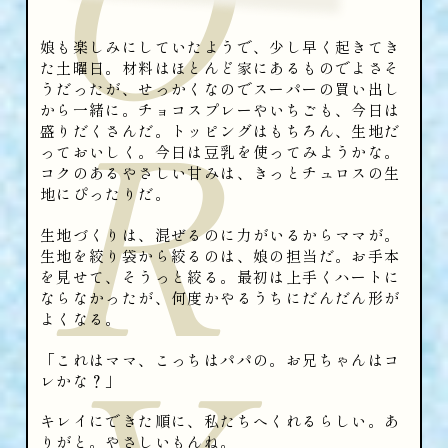
娘も楽しみにしていたようで、少し早く起きてき
た土曜日。材料はほとんど家にあるものでよさそ
R
うだったが、せっかくなのでスーパーの買い出し
から一緒に。チョコスプレーやいちごも、今日は
盛りだくさんだ。トッピングはもちろん、生地だ
っておいしく。今日は豆乳を使ってみようかな。
コクのあるやさしい甘みは、きっとチュロスの生
地にぴったりだ。
生地づくりは、混ぜるのに力がいるからママが。
生地を絞り袋から絞るのは、娘の担当だ。お手本
を見せて、そうっと絞る。最初は上手くハートに
ならなかったが、何度かやるうちにだんだん形が
よくなる。
「これはママ、こっちはパパの。お兄ちゃんはコ
レかな？」
キレイにできた順に、私たちへくれるらしい。あ
りがと。やさしいもんね。