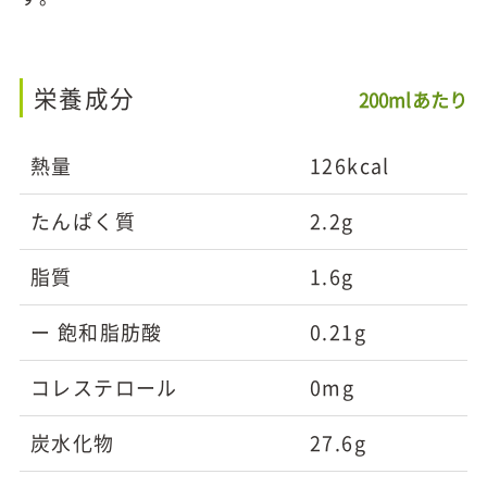
栄養成分
200mlあたり
熱量
126kcal
たんぱく質
2.2g
脂質
1.6g
ー 飽和脂肪酸
0.21g
コレステロール
0mg
炭水化物
27.6g