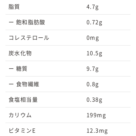
脂質
4.7g
ー 飽和脂肪酸
0.72g
コレステロール
0mg
炭水化物
10.5g
ー 糖質
9.7g
ー 食物繊維
0.8g
食塩相当量
0.38g
カリウム
199mg
ビタミンE
12.3mg