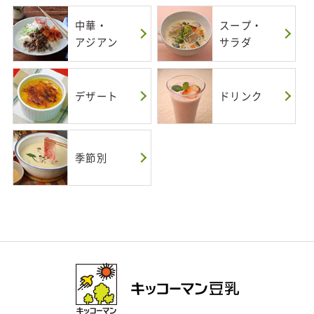
中華・
スープ・
アジアン
サラダ
デザート
ドリンク
季節別