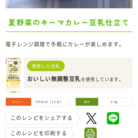
夏野菜のキーマカレー豆乳仕立て
電子レンジ調理で手軽にカレーが楽しめます。
使用した豆乳
おいしい無調整豆乳
を使用しています。
カロリー
705Kcal（1人分）
塩分
0.9g
このレシピをシェアする
このレシピを印刷する