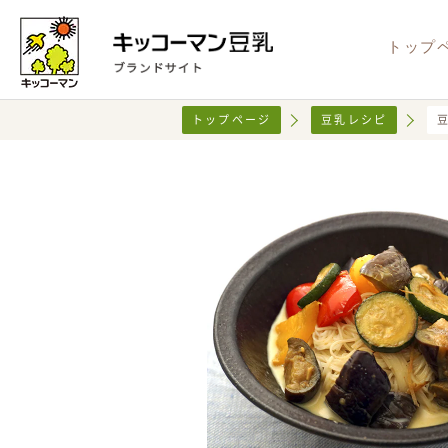
トップ
トップページ
豆乳レシピ
新商品
豆乳（無調整）
NEW
健康・安心
キャンペーン情報
レシピ検索
お知らせ
CM情
サステ
X
おうちで
Instag