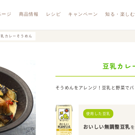
ページ
商品情報
レシピ
キャンペーン
知る・楽し
豆乳カレーそうめん
豆乳カレ
調製豆乳
豆乳飲料
豆乳おからパウダー
報
ナブル
夏豆乳
ram
LINE
そうめんをアレンジ！豆乳と野菜でバ
使用した豆乳
おいしい無調整豆乳