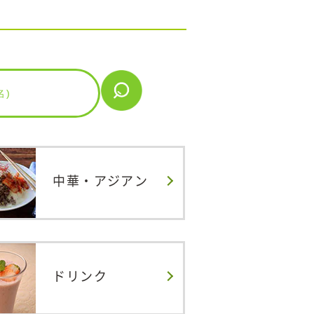
中華・
アジアン
ドリンク