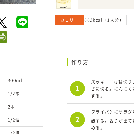
カロリー
663kcal（1人分）
作り方
300ml
ズッキーニは輪切り
さに切る。にんにく
1/2本
する。
2本
フライパンにサラダ
1/2個
熱する。香りが出て
める。
1/2個