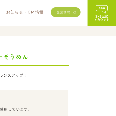
む
お知らせ・CM情報
企業情報
SNS公式
アカウント
ーそうめん
その他
業務用商品
ランスアップ！
を使用しています。