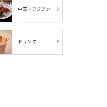
中華・
アジアン
ドリンク