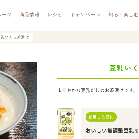
ページ
商品情報
レシピ
キャンペーン
知る・楽し
豆乳いくら茶漬け
豆乳い
調製豆乳
豆乳飲料
豆乳おからパウダー
報
ナブル
夏豆乳
ram
LINE
まろやかな豆乳だしのお茶漬けです。
使用した豆乳
おいしい無調整豆乳