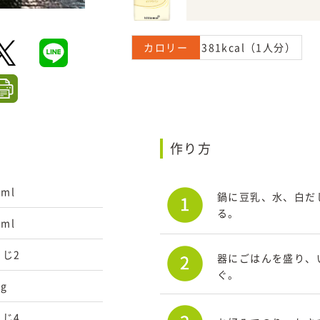
カロリー
381kcal（1人分）
作り方
0ml
鍋に豆乳、水、白だ
る。
0ml
さじ2
器にごはんを盛り、
ぐ。
0g
さじ4