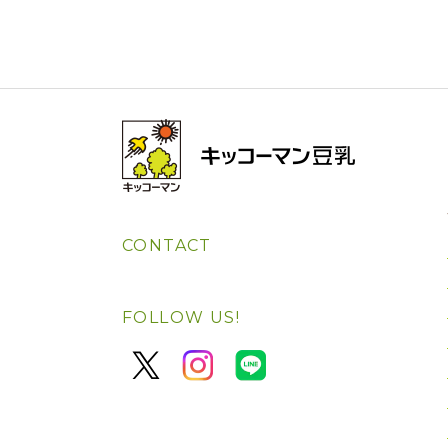
CONTACT
FOLLOW US!