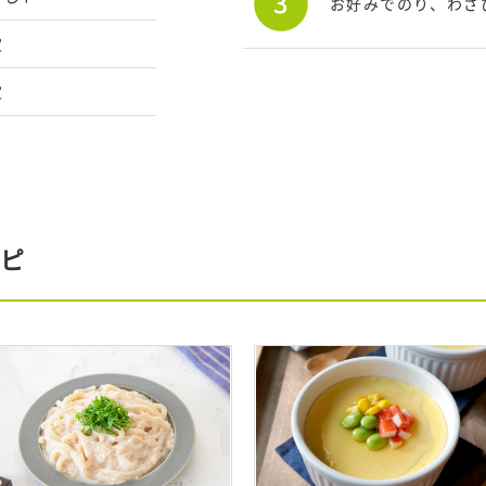
お好みでのり、わさ
宜
宜
ピ