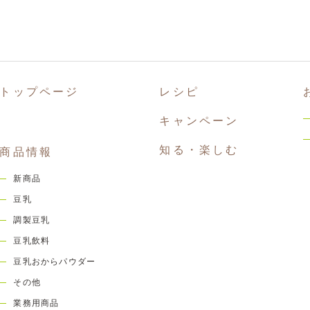
トップページ
レシピ
キャンペーン
知る・楽しむ
商品情報
新商品
豆乳
調製豆乳
豆乳飲料
豆乳おからパウダー
その他
業務用商品