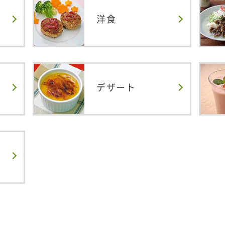
洋食
デザート