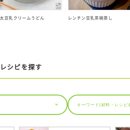
太豆乳クリームうどん
レンチン豆乳茶碗蒸し
レシピを探す