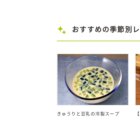
おすすめの季節別レ
きゅうりと豆乳の冷製スープ
【