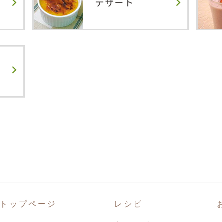
デザート
トップページ
レシピ