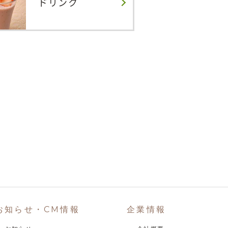
ドリンク
お知らせ・CM情報
企業情報