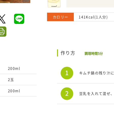
カロリー
141Kcal(1人分)
作り方
調理時間5分
200ml
キムチ鍋の残り汁
2玉
200ml
豆乳を入れて混ぜ